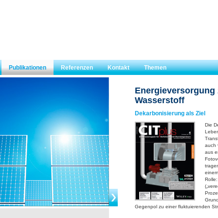
Publikationen
Referenzen
Kontakt
Themen
Energieversorgung
Wasserstoff
Dekarbonisierung als Ziel
Die D
Leben
Trans
auch 
aus e
Fotov
trage
einem
Rolle
(„ver
Proze
Grund
Gegenpol zu einer fluktuierenden S