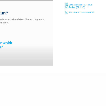
CHEManager CITplus
Artikel (391 kB)
tun?
Fachbuch: Wasserstoff
w-how auf aktuellstem Niveau, das auch
rn kann.
ynwoldt
37
m