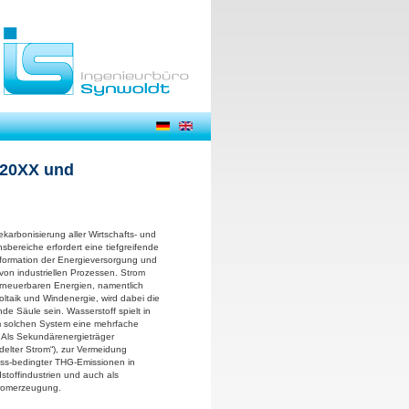
 20XX und
ekarbonisierung aller Wirtschafts- und
sbereiche erfordert eine tiefgreifende
formation der Energieversorgung und
von industriellen Prozessen. Strom
rneuerbaren Energien, namentlich
oltaik und Windenergie, wird dabei die
nde Säule sein. Wasserstoff spielt in
 solchen System eine mehrfache
: Als Sekundärenergieträger
edelter Strom“), zur Vermeidung
ss-bedingter THG-Emissionen in
stoffindustrien und auch als
tromerzeugung.