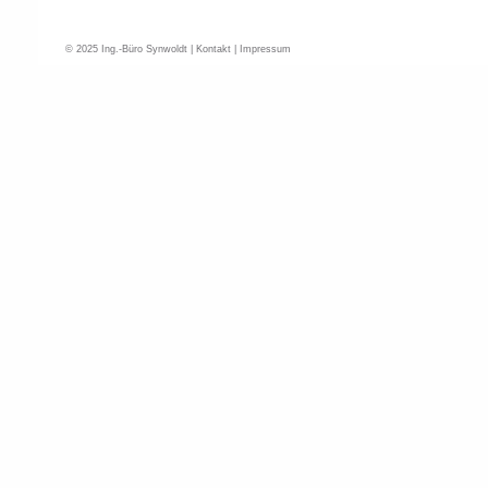
© 2025 Ing.-Büro Synwoldt |
Kontakt
|
Impressum