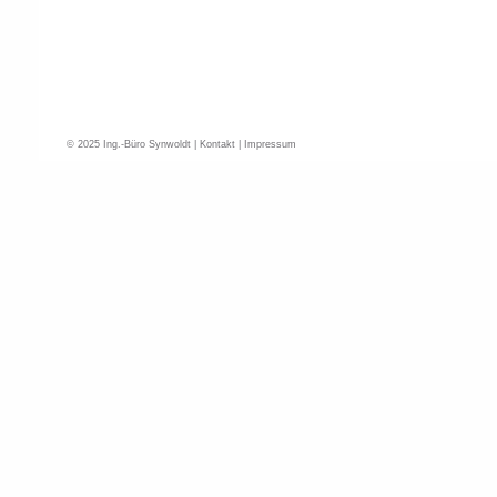
© 2025 Ing.-Büro Synwoldt |
Kontakt
|
Impressum