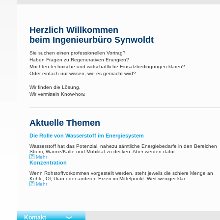
Herzlich Willkommen
beim Ingenieurbüro Synwoldt
Sie suchen einen professionellen Vortrag?
Haben Fragen zu Regenerativen Energien?
Möchten technische und wirtschaftliche Einsatzbedingungen klären?
Oder einfach nur wissen, wie es gemacht wird?
Wir finden die Lösung.
Wir vermitteln Know-how.
Aktuelle Themen
Die Rolle von Wasserstoff im Energiesystem
Wasserstoff hat das Potenzial, nahezu sämtliche Energiebedarfe in den Bereichen
Strom, Wärme/Kälte und Mobilität zu decken. Aber werden dafür...
Mehr
Konzentration
Wenn Rohstoffvorkommen vorgestellt werden, steht jeweils die schiere Menge an
Kohle, Öl, Uran oder anderen Erzen im Mittelpunkt. Weit weniger klar...
Mehr
Kontakt