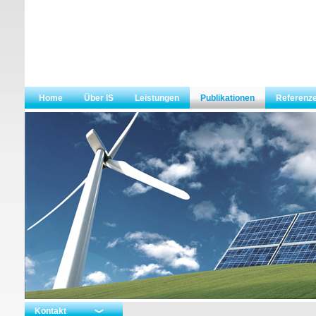
Home
Über IS
Leistungen
Publikationen
Referenz
Kontakt