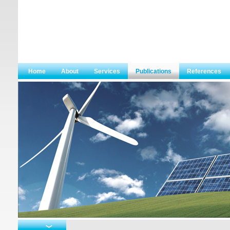
Home
About
Services
Publications
References